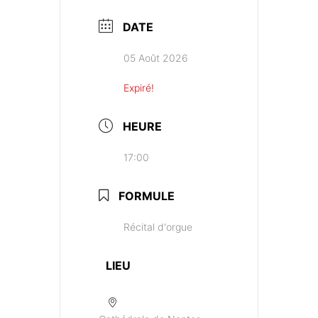
DATE
05 Août 2026
Expiré!
HEURE
17:00
FORMULE
Récital d'orgue
LIEU