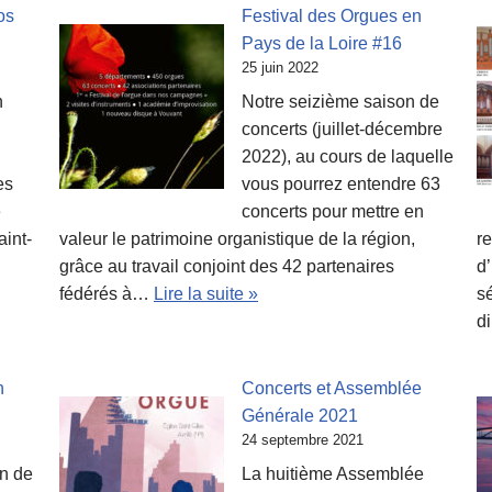
os
Festival des Orgues en
Pays de la Loire #16
25 juin 2022
n
Notre seizième saison de
concerts (juillet-décembre
2022), au cours de laquelle
es
vous pourrez entendre 63
e
concerts pour mettre en
aint-
valeur le patrimoine organistique de la région,
r
grâce au travail conjoint des 42 partenaires
d’
fédérés à…
Lire la suite »
sé
d
n
Concerts et Assemblée
Générale 2021
24 septembre 2021
n de
La huitième Assemblée