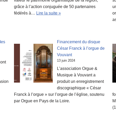
tinue
valeur le patrimoine organistique de la région,
s
grâce à l’action conjuguée de 50 partenaires
un
fédérés à…
Lire la suite »
o
a
des
Financement du disque
César Franck à l’orgue de
Vouvant
13 juin 2024
 ont
L’association Orgue &
Musique à Vouvant a
asion
produit un enregistrement
discographique « César
Franck à l’orgue » sur l’orgue de l’église, soutenu
f
par Orgue en Pays de la Loire.
M
(