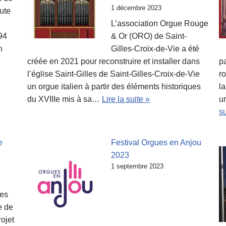
1 décembre 2023
oute
L’association Orgue Rouge
 94
& Or (ORO) de Saint-
n
Gilles-Croix-de-Vie a été
créée en 2021 pour reconstruire et installer dans
p
l’église Saint-Gilles de Saint-Gilles-Croix-de-Vie
ro
un orgue italien à partir des éléments historiques
l
du XVIIIe mis à sa…
Lire la suite »
un
su
e
Festival Orgues en Anjou
2023
1 septembre 2023
des
e de
rojet