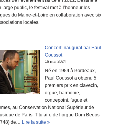
uccès de l’événement lancé en 2022. Destiné à
 large public, le festival met à l’honneur les
rgues du Maine-et-Loire en collaboration avec six
ssociations locales.
Concert inaugural par Paul
Goussot
16 mai 2024
Né en 1984 à Bordeaux,
Paul Goussot a obtenu 5
premiers prix en clavecin,
orgue, harmonie,
contrepoint, fugue et
ormes, au Conservation National Supérieur de
usique de Paris. Titulaire de l’orgue Dom Bedos
1748) de…
Lire la suite »