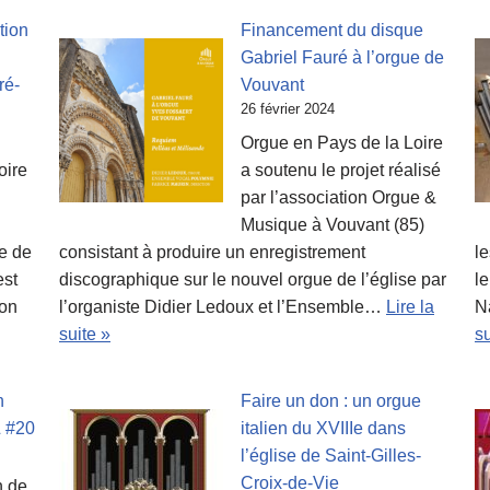
tion
Financement du disque
Gabriel Fauré à l’orgue de
ré-
Vouvant
26 février 2024
Orgue en Pays de la Loire
oire
a soutenu le projet réalisé
par l’association Orgue &
Musique à Vouvant (85)
ue de
consistant à produire un enregistrement
le
est
discographique sur le nouvel orgue de l’église par
le
’on
l’organiste Didier Ledoux et l’Ensemble…
Lire la
N
suite »
su
n
Faire un don : un orgue
& #20
italien du XVIIIe dans
l’église de Saint-Gilles-
Croix-de-Vie
n de