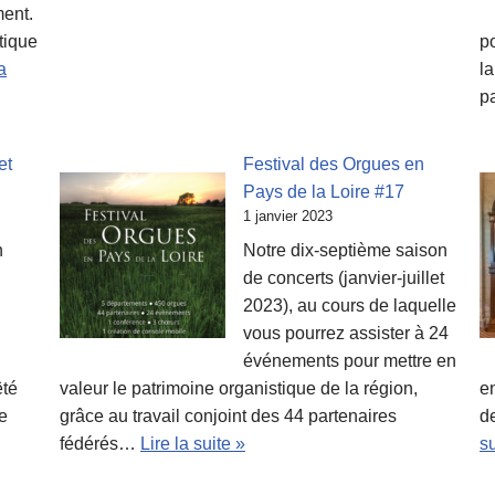
ment.
tique
p
a
la
p
et
Festival des Orgues en
Pays de la Loire #17
1 janvier 2023
n
Notre dix-septième saison
de concerts (janvier-juillet
2023), au cours de laquelle
vous pourrez assister à 24
événements pour mettre en
êté
valeur le patrimoine organistique de la région,
e
e
grâce au travail conjoint des 44 partenaires
de
fédérés…
Lire la suite »
su