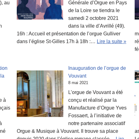
), au
Générale d’Orgue en Pays
de la Loire se tiendra le
samedi 2 octobre 2021
n
dans la ville d’Avrillé (49).
16h : Accueil et présentation de l’orgue Gulliver
me
dans l’église St-Gilles 17h à 18h :…
Lire la suite »
ré
f
tion
Inauguration de l’orgue de
la
Vouvant
8 mai 2021
L’orgue de Vouvant a été
e à
conçu et réalisé par la
nçais
Manufacture d’Orgue Yves
Fossaert, à l’initiative de
à
notre partenaire associatif
gné
Orgue & Musique à Vouvant. Il trouve sa place
a
depuis 2020 dans l’église romane classée…
Lire
L