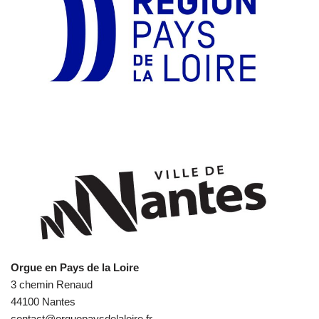
Orgue en Pays de la Loire
3 chemin Renaud
44100 Nantes
contact@orguepaysdelaloire.fr