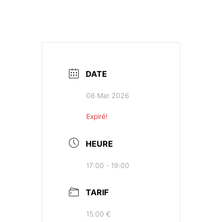
DATE
08 Mar 2026
Expiré!
HEURE
17:00 - 19:00
TARIF
15.00 €