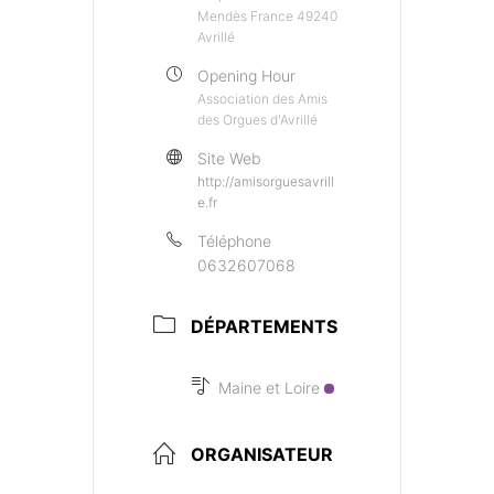
Mendès France 49240
Avrillé
Opening Hour
Association des Amis
des Orgues d'Avrillé
Site Web
http://amisorguesavrill
e.fr
Téléphone
0632607068
DÉPARTEMENTS
Maine et Loire
ORGANISATEUR