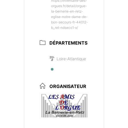
https://inventaire-des-
orgues.fr/detail/orgue-
la-bernerie-en-retz-
eglise-notre-dame-de-
bon-secours-fr-44012-
b_ret-ndseco1-x/
DÉPARTEMENTS
Loire-Atlantique
ORGANISATEUR