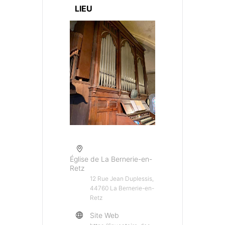
LIEU
Église de La Bernerie-en-
Retz
12 Rue Jean Duplessis,
44760 La Bernerie-en-
Retz
Site Web