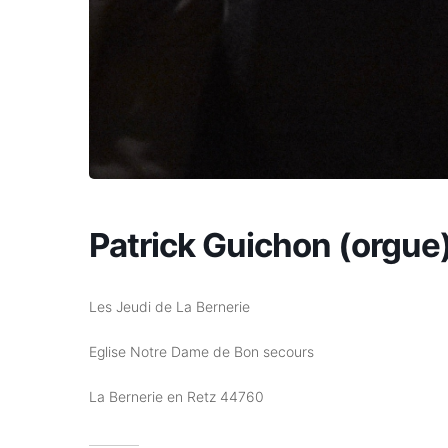
Patrick Guichon (orgue
Les Jeudi de La Bernerie
Eglise Notre Dame de Bon secours
La Bernerie en Retz 44760