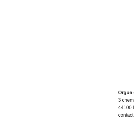
Orgue 
3 chem
44100 
contact