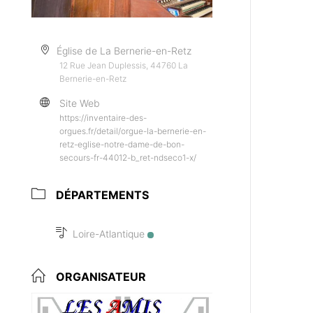
Église de La Bernerie-en-Retz
12 Rue Jean Duplessis, 44760 La
Bernerie-en-Retz
Site Web
https://inventaire-des-
orgues.fr/detail/orgue-la-bernerie-en-
retz-eglise-notre-dame-de-bon-
secours-fr-44012-b_ret-ndseco1-x/
DÉPARTEMENTS
Loire-Atlantique
ORGANISATEUR