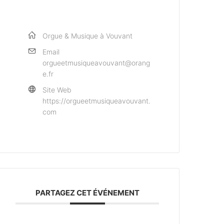
Orgue & Musique à Vouvant
Email
orgueetmusiqueavouvant@orang
e.fr
Site Web
https://orgueetmusiqueavouvant.
com
PARTAGEZ CET ÉVÉNEMENT