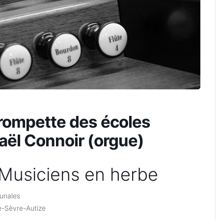
trompette des écoles
ël Connoir (orgue)
 Musiciens en herbe
unales
-Sèvre-Autize