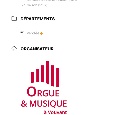
notre-dame-de-lassomption-fr-85305-
vouva-ndasso1-x/
DÉPARTEMENTS
Vendée
ORGANISATEUR