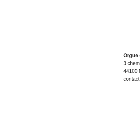
Orgue 
3 chem
44100 
contact