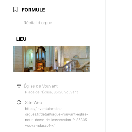
FORMULE
Récital d'orgue
LIEU
Église de Vouvant
Place de l'Église, 85120 Vouvant
Site Web
https://inventaire-des-
orgues.fr/detail/orgue-vouvant-eglise-
notre-dame-de-lassomption-fr-85305-
vouva-ndasso1-x/