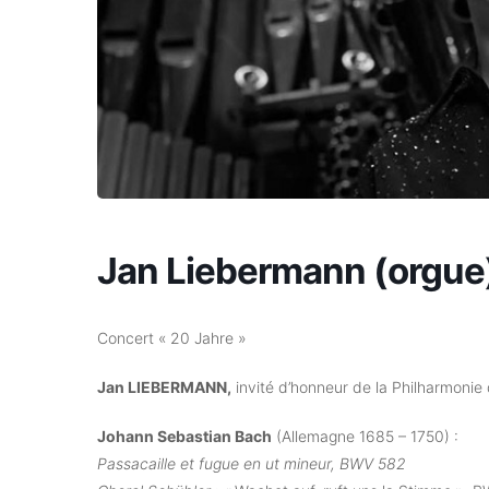
Jan Liebermann (orgue
Concert « 20 Jahre »
Jan LIEBERMANN,
invité d’honneur de la Philharmonie 
Johann Sebastian Bach
(Allemagne 1685 – 1750) :
Passacaille et fugue en ut mineur, BWV 582