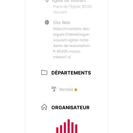
Église de Vouvant
Place de l'Église, 85120
Vouvant
Site Web
https://inventaire-des-
orgues.fr/detail/orgue-
vouvant-eglise-notre-
dame-de-lassomption-
fr-85305-vouva-
ndasso1-x/
DÉPARTEMENTS
Vendée
ORGANISATEUR