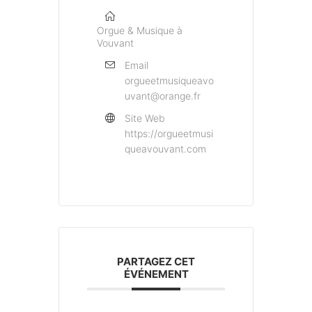
Orgue & Musique à
Vouvant
Email
orgueetmusiqueavo
uvant@orange.fr
Site Web
https://orgueetmusi
queavouvant.com
PARTAGEZ CET
ÉVÉNEMENT