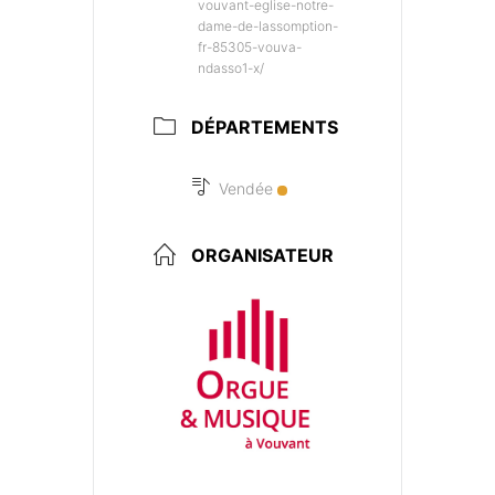
vouvant-eglise-notre-
dame-de-lassomption-
fr-85305-vouva-
ndasso1-x/
DÉPARTEMENTS
Vendée
ORGANISATEUR