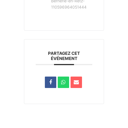
Bernerie-en-Retz-
110596964051444
PARTAGEZ CET
ÉVÉNEMENT