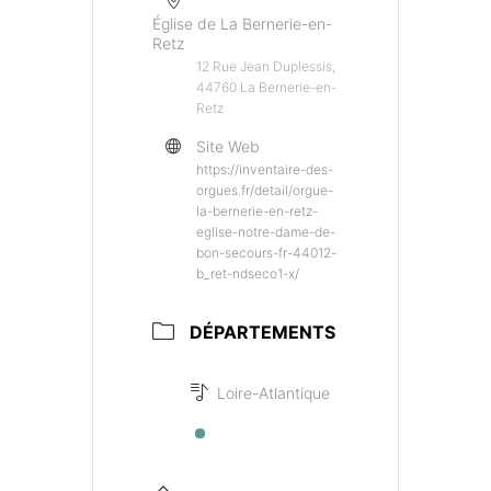
Église de La Bernerie-en-
Retz
12 Rue Jean Duplessis,
44760 La Bernerie-en-
Retz
Site Web
https://inventaire-des-
orgues.fr/detail/orgue-
la-bernerie-en-retz-
eglise-notre-dame-de-
bon-secours-fr-44012-
b_ret-ndseco1-x/
DÉPARTEMENTS
Loire-Atlantique