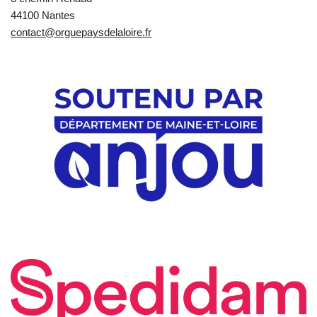
44100 Nantes
contact@orguepaysdelaloire.fr